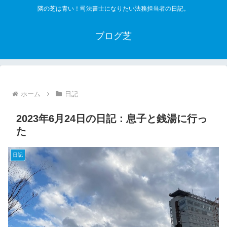
隣の芝は青い！司法書士になりたい法務担当者の日記。
ブログ芝
ホーム
日記
2023年6月24日の日記：息子と銭湯に行っ
た
日記