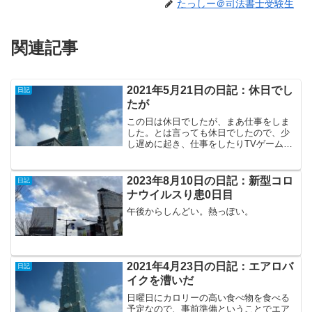
たっしー＠司法書士受験生
関連記事
2021年5月21日の日記：休日でし
日記
たが
この日は休日でしたが、まあ仕事をしま
した。とは言っても休日でしたので、少
し遅めに起き、仕事をしたりTVゲームを
したり仕事をしたりしました。夕方、病
院へ検査に行きました。台湾もコロナが
流行っていますので、病院の防疫対策も
2023年8月10日の日記：新型コロ
日記
レベルがあがっていまし...
ナウイルスり患0日目
午後からしんどい。熱っぽい。
2021年4月23日の日記：エアロバ
日記
イクを漕いだ
日曜日にカロリーの高い食べ物を食べる
予定なので、事前準備ということでエア