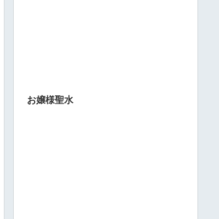
お嬢様聖水