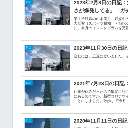
2023年2月8日の日
日記
さが爆発してる」「ガ
第１子妊娠の山本美月、妊娠中
大反響（スポーツ報知） - Ya
に、自身のインスタグラムを更新
2023年11月30日の
日記
会社には、正直に言いました。
2021年7月23日の日
日記
仕事が休みだったので散髪に行
にあるのですが、新型コロナウ
ことにしました。散歩して帰るこ
2020年11月11日の
日記