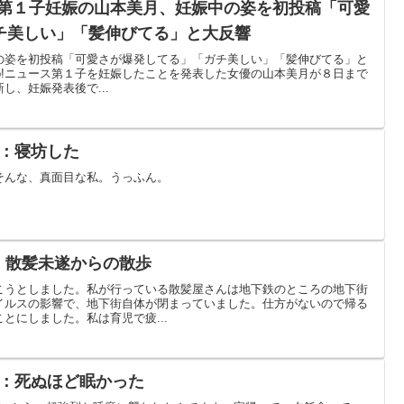
記：第１子妊娠の山本美月、妊娠中の姿を初投稿「可愛
チ美しい」「髪伸びてる」と大反響
の姿を初投稿「可愛さが爆発してる」「ガチ美しい」「髪伸びてる」と
hoo!ニュース第１子を妊娠したことを発表した女優の山本美月が８日まで
し、妊娠発表後で...
日記：寝坊した
そんな、真面目な私。うっふん。
記：散髪未遂からの散歩
こうとしました。私が行っている散髪屋さんは地下鉄のところの地下街
イルスの影響で、地下街自体が閉まっていました。仕方がないので帰る
とにしました。私は育児で疲...
日記：死ぬほど眠かった