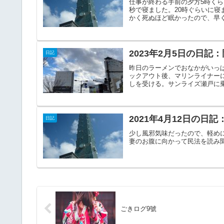
仕事が終わる手前の夕方5時く
秒で寝ました。20時ぐらいに
かく死ぬほど眠かったので、早く
2023年2月5日の日
日記
昨日のラーメンでおなかがいっぱい
ックアウト後、マリンライナー
しを受ける。サンライズ瀬戸に乗
2021年4月12日の日
日記
少し風邪気味だったので、軽め
妻のお腹に向かって民法を読み
ごきログ9號